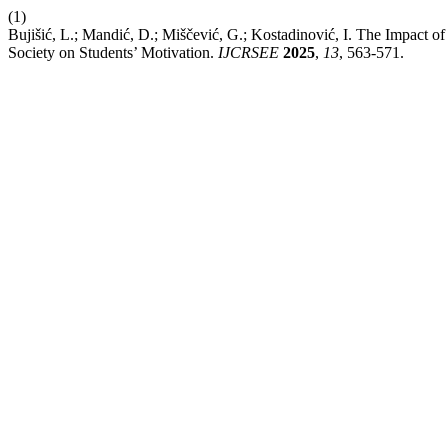
(1)
Bujišić, L.; Mandić, D.; Miščević, G.; Kostadinović, I. The Impact 
Society on Students’ Motivation.
IJCRSEE
2025
,
13
, 563-571.